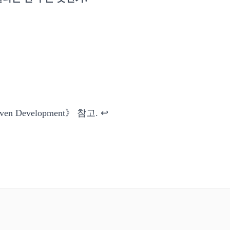
riven Development》 참고.
↩